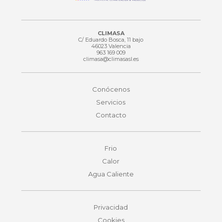
CLIMASA
C/ Eduardo Bosca, 11 bajo
46023 Valencia
963 169 009
climasa@climasasl.es
Conócenos
Servicios
Contacto
Frio
Calor
Agua Caliente
Privacidad
Cookies